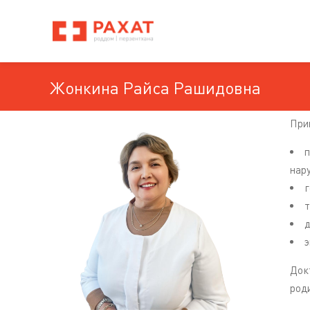
Жонкина Райса Рашидовна
При
п
нар
г
т
д
э
Док
род