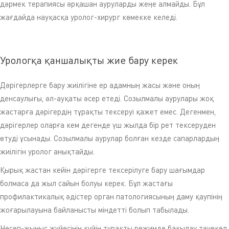
дәрмек терапиясы әрқашан ауруларды жеңе алмайды. Бұл
жағдайда науқасқа уролог-хирург көмекке келеді.
Урологқа қаншалықты жие бару керек
Дәрігерлерге бару жиілігіне ер адамның жасы және оның
денсаулығы, әл-ауқаты әсер етеді. Созылмалы аурулары жоқ
жастарға дәрігердің тұрақты тексеруі қажет емес. Дегенмен,
дәрігерлер оларға кем дегенде үш жылда бір рет тексеруден
өтуді ұсынады. Созылмалы аурулар болған кезде сапарлардың
жиілігін уролог анықтайды.
Қырық жастан кейін дәрігерге тексерілуге бару шағымдар
болмаса да жыл сайын болуы керек. Бұл жастағы
профилактикалық әдістер орган патологиясының даму қаупінің
жоғарылауына байланысты міндетті болып табылады.
Несеп-жыныс жүйесінің күйін тұрақты режимде бақылау тәуекел