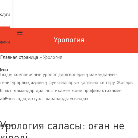
слуги
Урология
Врачи
Главная страница
»
Урология
Цены
Біздің компанияның уролог дәрігерлерінің мамандануы-
генитурарлық жүйенің функцияларын қалпына келтіру. Жоғары
білікті мамандар диагностикамен және профилактикамен
 нас
айналысады, әртүрлі шараларды ұсынады.
Урология саласы: оған не
алерея
кіреді