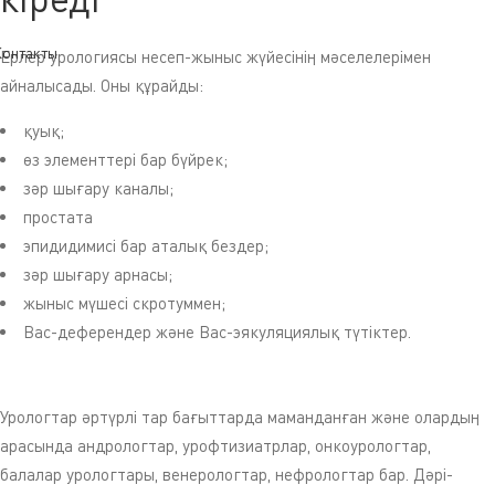
онтакты
Ерлер урологиясы несеп-жыныс жүйесінің мәселелерімен
айналысады. Оны құрайды:
қуық;
өз элементтері бар бүйрек;
зәр шығару каналы;
простата
эпидидимисі бар аталық бездер;
зәр шығару арнасы;
жыныс мүшесі скротуммен;
Вас-деферендер және Вас-эякуляциялық түтіктер.
Урологтар әртүрлі тар бағыттарда маманданған және олардың
арасында андрологтар, урофтизиатрлар, онкоурологтар,
балалар урологтары, венерологтар, нефрологтар бар. Дәрі-