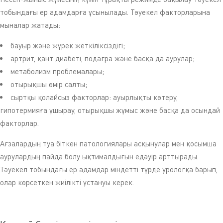
тобындағы ер адамдарға ұсынылады. Тәуекел факторларына
мыналар жатады:
бауыр және жүрек жеткіліксіздігі;
артрит, қант диабеті, подагра және басқа да аурулар;
метаболизм проблемалары;
отырықшы өмір салты;
сыртқы қолайсыз факторлар: ауырлықты көтеру,
гипотермияға ұшырау, отырықшы жұмыс және басқа да осындай
факторлар.
Ағзалардың туа біткен патологиялары асқынулар мен қосымша
аурулардың пайда болу ықтималдығын едәуір арттырады.
Тәуекел тобындағы ер адамдар міндетті түрде урологқа барып,
олар көрсеткен жиілікті ұстануы керек.