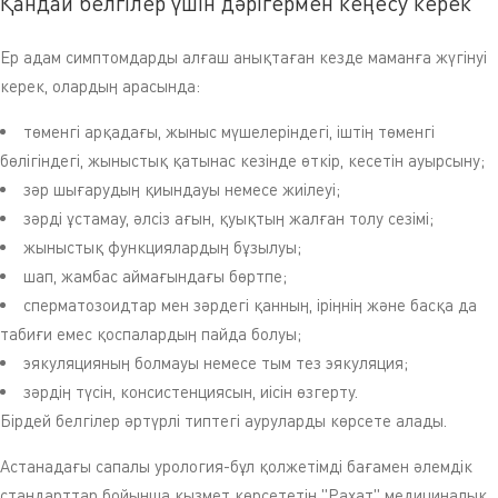
Қандай белгілер үшін дәрігермен кеңесу керек
Ер адам симптомдарды алғаш анықтаған кезде маманға жүгінуі
керек, олардың арасында:
төменгі арқадағы, жыныс мүшелеріндегі, іштің төменгі
бөлігіндегі, жыныстық қатынас кезінде өткір, кесетін ауырсыну;
зәр шығарудың қиындауы немесе жиілеуі;
зәрді ұстамау, әлсіз ағын, қуықтың жалған толу сезімі;
жыныстық функциялардың бұзылуы;
шап, жамбас аймағындағы бөртпе;
сперматозоидтар мен зәрдегі қанның, іріңнің және басқа да
табиғи емес қоспалардың пайда болуы;
эякуляцияның болмауы немесе тым тез эякуляция;
зәрдің түсін, консистенциясын, иісін өзгерту.
Бірдей белгілер әртүрлі типтегі ауруларды көрсете алады.
Астанадағы сапалы урология-бұл қолжетімді бағамен әлемдік
стандарттар бойынша қызмет көрсететін "Рахат" медициналық