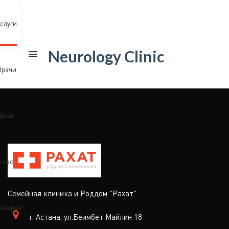
слуги
Neurology Clinic
Врачи
Цены
 нас
Семейная клиника и Роддом "Рахат"
алерея
г. Астана, ул.Беимбет Майлин 18