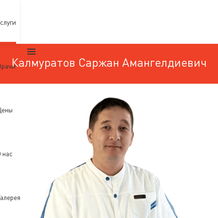
слуги
Калмуратов Саржан Амангелдиевич
Врачи
Цены
 нас
алерея