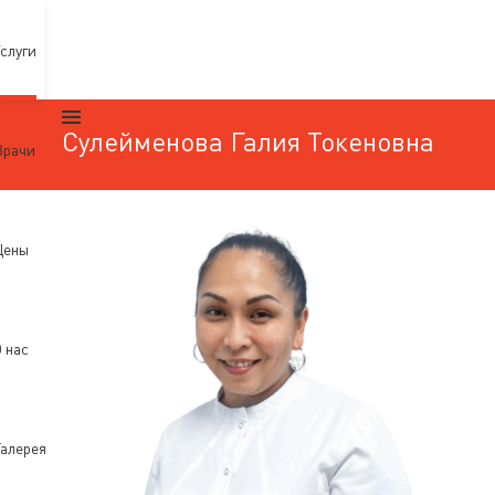
слуги
Сулейменова Галия Токеновна
Врачи
Цены
 нас
алерея