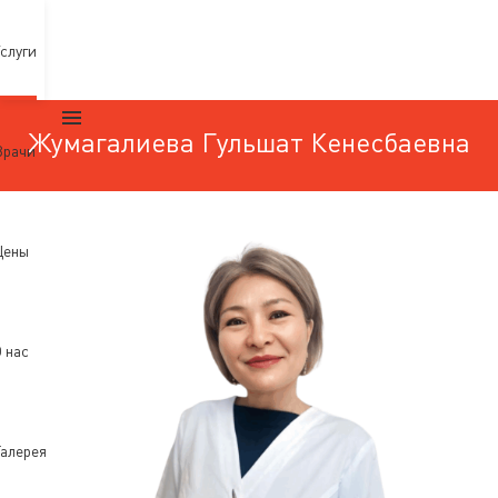
слуги
Жумагалиева Гульшат Кенесбаевна
Врачи
Цены
 нас
алерея