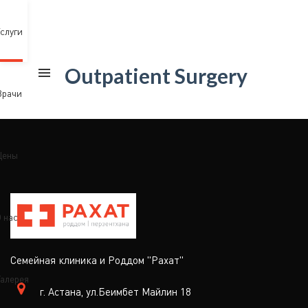
слуги
Outpatient Surgery
Врачи
Цены
 нас
Семейная клиника и Роддом "Рахат"
алерея
г. Астана, ул.Беимбет Майлин 18